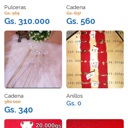
Pulceras
Cadena
Gs. 369
Gs. 637
Gs. 310.000
Gs. 560
Cadena
Anillos
380 000
Gs. 0
Gs. 340