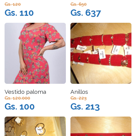
Gs. 120
Gs. 650
Gs. 110
Gs. 637
Vestido paloma
Anillos
Gs. 120.000
Gs. 223
Gs. 100
Gs. 213