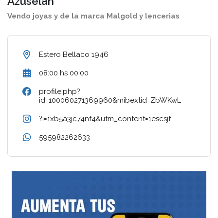
Azuselah
Vendo joyas y de la marca Malgold y lencerias
Estero Bellaco 1946
08:00 hs 00:00
profile.php?
id=100060271369960&mibextid=ZbWKwL
?i=1xb5a3jc74nf4&utm_content=1escsjf
595982262633