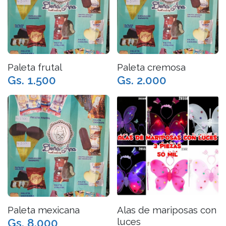
Paleta frutal
Paleta cremosa
Gs. 1.500
Gs. 2.000
Paleta mexicana
Alas de mariposas con
luces
Gs. 8.000