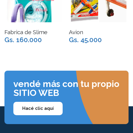
Fabrica de Slime
Avion
Gs. 160.000
Gs. 45.000
vendé más con tu propio
SITIO WEB
Hacé clic aquí