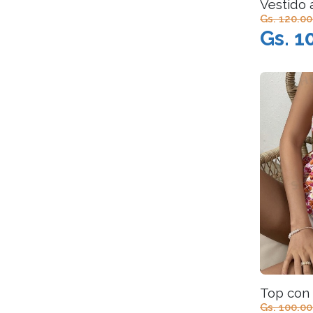
Vestido 
Gs. 120.0
Gs. 1
Top con
Gs. 100.0