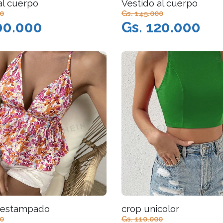
al cuerpo
Vestido al cuerpo
00
Gs. 145.000
00.000
Gs. 120.000
 estampado
crop unicolor
00
Gs. 110.000