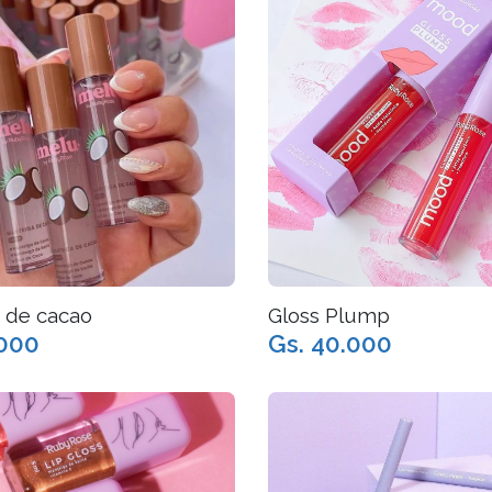
 de cacao
Gloss Plump
.000
Gs. 40.000