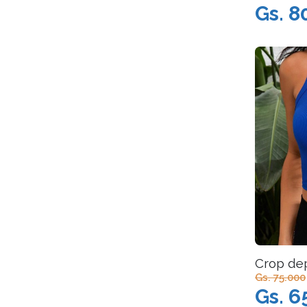
Gs. 8
Crop dep
Gs. 75.000
Gs. 6