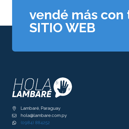
vendé más con 
SITIO WEB
Lambaré, Paraguay
hola@lambare.com.py
(0984) 884252