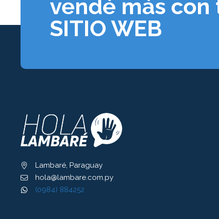
vendé más con 
SITIO WEB
Lambaré, Paraguay
hola@lambare.com.py
(0984) 884252