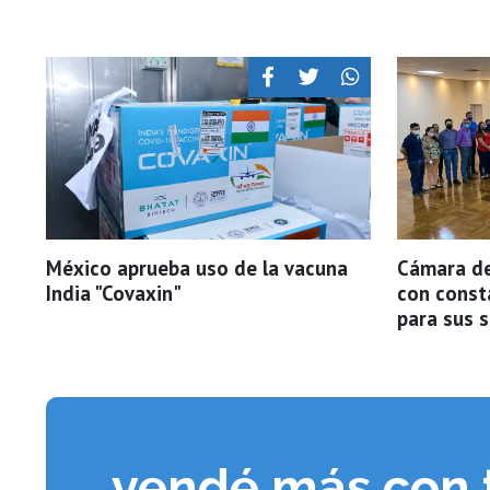
México aprueba uso de la vacuna
Cámara d
India "Covaxin"
con const
para sus 
vendé más con 