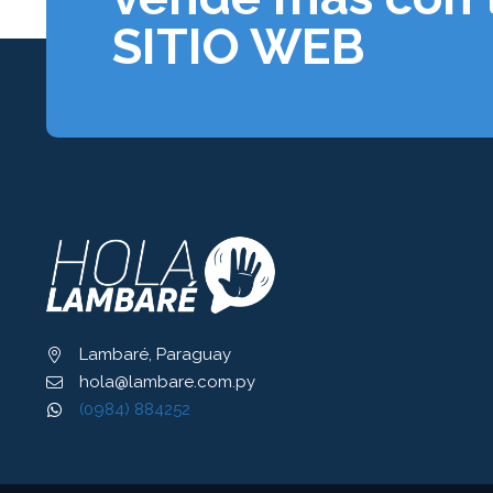
SITIO WEB
Lambaré, Paraguay
hola@lambare.com.py
(0984) 884252