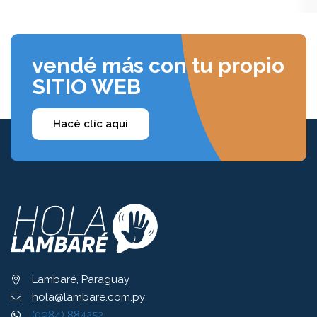
vendé más con tu propio
SITIO WEB
Hacé clic aquí
Lambaré, Paraguay
hola@lambare.com.py
(0984) 884252