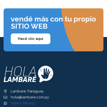
vendé más con tu propio
SITIO WEB
Hacé clic aquí
Lambaré, Paraguay
hola@lambare.com.py
(0984) 884252