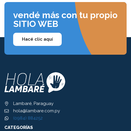
vendé más con tu propio
SITIO WEB
Hacé clic aquí
Lambaré, Paraguay
hola@lambare.com.py
(0984) 884252
CATEGORÍAS